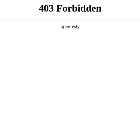
店查询
关于z6com·尊龙