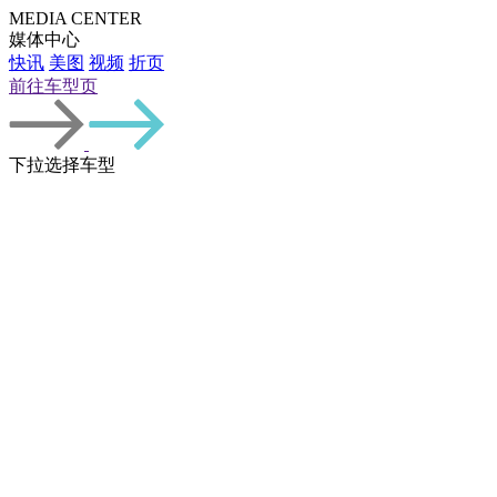
车型总览
购车支持
车主服务
门店查询
关于z6com·尊龙
MEDIA CENTER
媒体中心
快讯
美图
视频
折页
前往
车型页
下拉选择车型